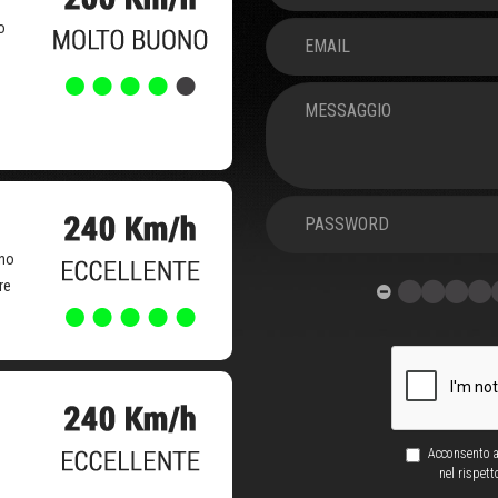
o
ono
re
Acconsento al
nel rispett